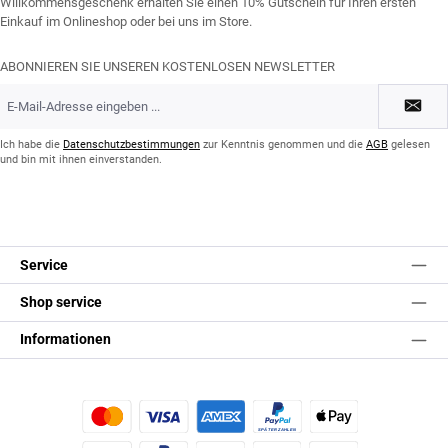
Willkommensgeschenk erhalten Sie einen 10% Gutschein für Ihren ersten
Einkauf im Onlineshop oder bei uns im Store.
ABONNIEREN SIE UNSEREN KOSTENLOSEN NEWSLETTER
E-
Mail-
Adresse
*
Ich habe die
Datenschutzbestimmungen
zur Kenntnis genommen und die
AGB
gelesen
und bin mit ihnen einverstanden.
Service
Shop service
Informationen
Kredit- oder Debitkarte
Später Bezahlen
Apple Pay