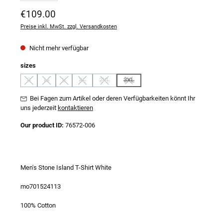
Regulärer Preis:
€109.00
Preise inkl. MwSt. zzgl. Versandkosten
Nicht mehr verfügbar
auswählen
sizes
S
M
L
XL
2XL
3XL
(Diese Option ist zurzeit nicht verfügbar.)
(Diese Option ist zurzeit nicht verfügbar.)
(Diese Option ist zurzeit nicht verfügbar.)
(Diese Option ist zurzeit nicht verfügbar.)
(Diese Option ist zurzeit nicht verfügbar.)
(Diese Option ist zurzeit nicht verfügba
Bei Fagen zum Artikel oder deren Verfügbarkeiten könnt Ihr
uns jederzeit
kontaktieren
Our product ID:
76572-006
Men's Stone Island T-Shirt White
mo701524113
100% Cotton