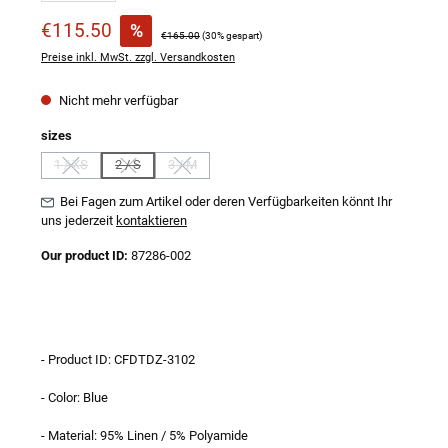
Verkaufspreis:
€115.50
%
Regulärer Preis:
€165.00
(30% gespart)
Preise inkl. MwSt. zzgl. Versandkosten
Nicht mehr verfügbar
auswählen
sizes
1 / XS
2 / S
3 / M
(Diese Option ist zurzeit nicht verfügbar.)
(Diese Option ist zurzeit nicht verfügbar.)
(Diese Option ist zurzeit nicht verfügbar.)
Bei Fagen zum Artikel oder deren Verfügbarkeiten könnt Ihr
uns jederzeit
kontaktieren
Our product ID:
87286-002
- Product ID: CFDTDZ-3102
- Color: Blue
- Material: 95% Linen / 5% Polyamide