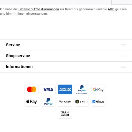
Adresse
*
Ich habe die
Datenschutzbestimmungen
zur Kenntnis genommen und die
AGB
gelesen
und bin mit ihnen einverstanden.
Service
Shop service
Informationen
Kredit- oder Debitkarte
Später Bezahlen
Google Pay
Apple Pay
PayPal
Vorkasse
TWINT
Alipay (Unzer payments)
Click & Collect