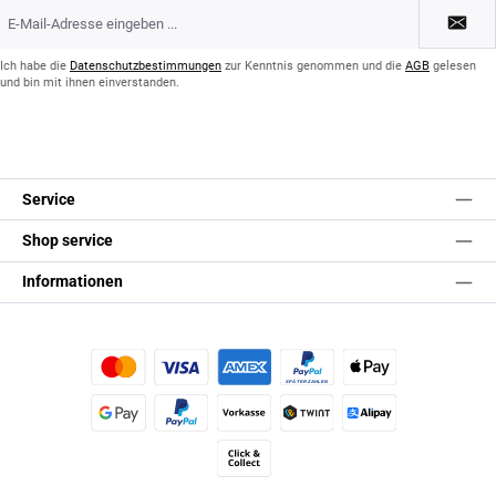
E-
Mail-
Adresse
*
Ich habe die
Datenschutzbestimmungen
zur Kenntnis genommen und die
AGB
gelesen
und bin mit ihnen einverstanden.
Service
Shop service
Informationen
Kredit- oder Debitkarte
Später Bezahlen
Apple Pay
Google Pay
PayPal
Vorkasse
TWINT
Alipay (Unzer payments)
Click & Collect