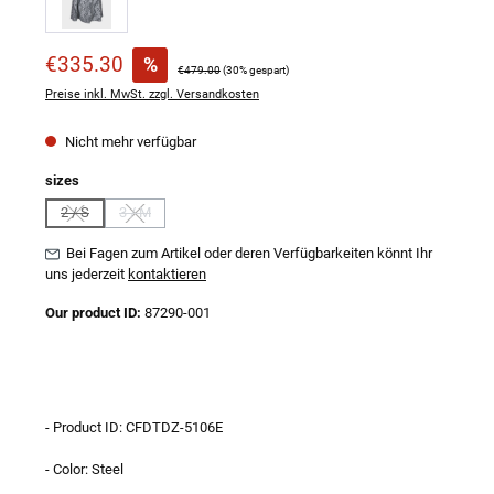
Verkaufspreis:
€335.30
%
Regulärer Preis:
€479.00
(30% gespart)
Preise inkl. MwSt. zzgl. Versandkosten
Nicht mehr verfügbar
auswählen
sizes
2 / S
3 / M
(Diese Option ist zurzeit nicht verfügbar.)
(Diese Option ist zurzeit nicht verfügbar.)
Bei Fagen zum Artikel oder deren Verfügbarkeiten könnt Ihr
uns jederzeit
kontaktieren
Our product ID:
87290-001
- Product ID: CFDTDZ-5106E
- Color: Steel