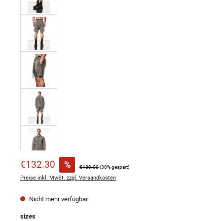
Verkaufspreis:
€132.30
%
Regulärer Preis:
€189.00
(30% gespart)
Preise inkl. MwSt. zzgl. Versandkosten
Nicht mehr verfügbar
auswählen
sizes