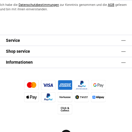
*
Ich habe die
Datenschutzbestimmungen
zur Kenntnis genommen und die
AGB
gelesen
und bin mit ihnen einverstanden.
Service
Shop service
Informationen
Kredit- oder Debitkarte
Später Bezahlen
Google Pay
Apple Pay
PayPal
Vorkasse
TWINT
Alipay (Unzer payments)
Click & Collect