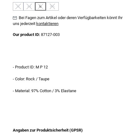
S
M
L
XL
(Diese Option ist zurzeit nicht verfügbar.)
(Diese Option ist zurzeit nicht verfügbar.)
(Diese Option ist zurzeit nicht verfügbar.)
(Diese Option ist zurzeit nicht verfügbar.)
Bei Fagen zum Artikel oder deren Verfügbarkeiten könnt Ihr
uns jederzeit
kontaktieren
Our product ID:
87127-003
- Product ID: M P 12
- Color: Rock / Taupe
- Material: 97% Cotton / 3% Elastane
Angaben zur Produktsicherheit (GPSR)