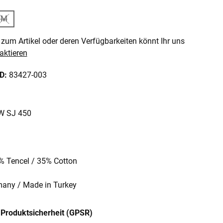
M
n ist zurzeit nicht verfügbar.)
e Option ist zurzeit nicht verfügbar.)
(Diese Option ist zurzeit nicht verfügbar.)
zum Artikel oder deren Verfügbarkeiten könnt Ihr uns
aktieren
ID:
83427-003
 W SJ 450
5% Tencel / 35% Cotton
rmany / Made in Turkey
Produktsicherheit (GPSR)