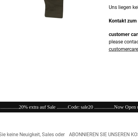
Uns liegen ke
Kontakt zum 
customer ca
please conta
customerca
: sale20 ................Now Open unser Super---Sale...im Store .................................
ie keine Neuigkeit, Sales oder
ABONNIEREN SIE UNSEREN K