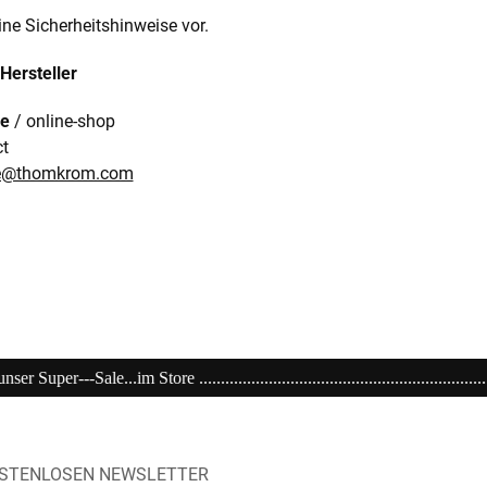
ine Sicherheitshinweise vor.
Hersteller
re
/ online-shop
ct
re@thomkrom.com
.................................................................................................
OSTENLOSEN NEWSLETTER