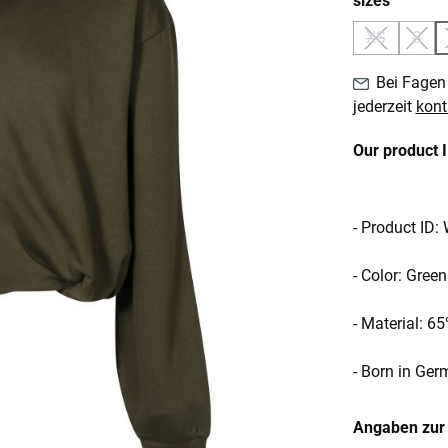
sizes
XS
S
(Diese Optio
(Dies
Bei Fagen 
jederzeit
kont
Our product 
- Product ID:
- Color: Green
- Material: 6
- Born in Ge
Angaben zur 