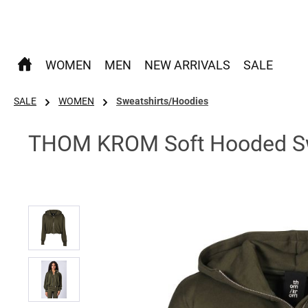
 Hauptinhalt springen
Zur Suche springen
Zur Hauptnavigation springen
WOMEN
MEN
NEW ARRIVALS
SALE
SALE
WOMEN
Sweatshirts/Hoodies
THOM KROM Soft Hooded Swe
Bildergalerie überspringen