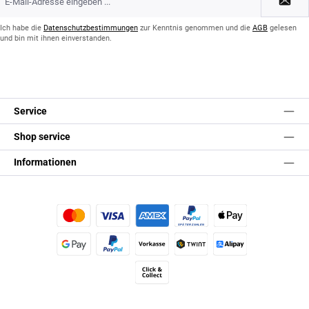
Mail-
Adresse
*
Ich habe die
Datenschutzbestimmungen
zur Kenntnis genommen und die
AGB
gelesen
und bin mit ihnen einverstanden.
Service
Shop service
Informationen
Kredit- oder Debitkarte
Später Bezahlen
Apple Pay
Google Pay
PayPal
Vorkasse
TWINT
Alipay (Unzer payments)
Click & Collect