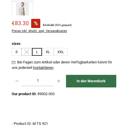
Verkaufspreis:
€83.30
%
Regulärer Preis:
€119.00
(30% gespart)
Preise inkl. MwSt. zzgl. Versandkosten
auswählen
sizes
S
M
L
XL
XXL
(Diese Option ist zurzeit nicht verfügbar.)
Bei Fagen zum Artikel oder deren Verfügbarkeiten könnt Ihr
uns jederzeit
kontaktieren
Produkt Anzahl: Gib den gewünschten Wert ein oder benutze die Schaltflächen um 
In den Warenkorb
Our product ID:
89002-003
- Product ID: M TS 921