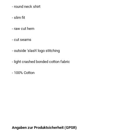
- round neck shirt
- slim fit
- raw cut hem
- cut seams
- outside 'slash' logo stitching
- light crashed bonded cotton fabric
- 100% Cotton
Angaben zur Produktsicherheit (GPSR)