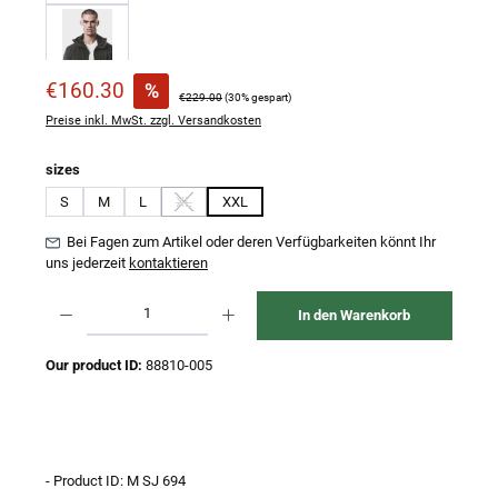
Verkaufspreis:
€160.30
%
Regulärer Preis:
€229.00
(30% gespart)
Preise inkl. MwSt. zzgl. Versandkosten
auswählen
sizes
S
M
L
XL
XXL
(Diese Option ist zurzeit nicht verfügbar.)
Bei Fagen zum Artikel oder deren Verfügbarkeiten könnt Ihr
uns jederzeit
kontaktieren
Produkt Anzahl: Gib den gewünschten Wert ein oder benutze die Schaltflächen um 
In den Warenkorb
Our product ID:
88810-005
- Product ID: M SJ 694