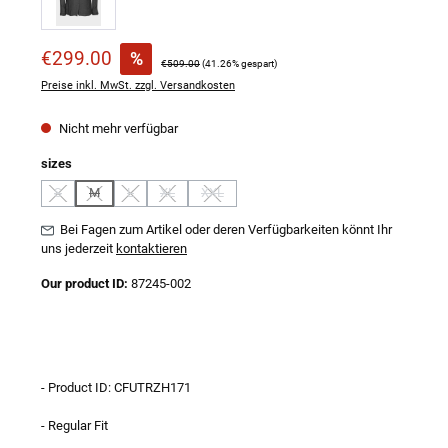
Verkaufspreis:
€299.00
%
Regulärer Preis:
€509.00
(41.26% gespart)
Preise inkl. MwSt. zzgl. Versandkosten
Nicht mehr verfügbar
auswählen
sizes
S
M
L
XL
XXL
(Diese Option ist zurzeit nicht verfügbar.)
(Diese Option ist zurzeit nicht verfügbar.)
(Diese Option ist zurzeit nicht verfügbar.)
(Diese Option ist zurzeit nicht verfügbar.)
(Diese Option ist zurzeit nicht verfügbar.)
Bei Fagen zum Artikel oder deren Verfügbarkeiten könnt Ihr
uns jederzeit
kontaktieren
Our product ID:
87245-002
- Product ID: CFUTRZH171
- Regular Fit