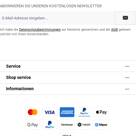
ABONNIEREN SIE UNSEREN KOSTENLOSEN NEWSLETTER
E-
Mail-
Adresse
*
Ich habe die
Datenschutzbestimmungen
zur Kenntnis genommen und die
AGB
gelesen
und bin mit ihnen einverstanden.
Service
Shop service
Informationen
Kredit- oder Debitkarte
Später Bezahlen
Apple Pay
Google Pay
PayPal
Vorkasse
TWINT
Alipay (Unzer payments)