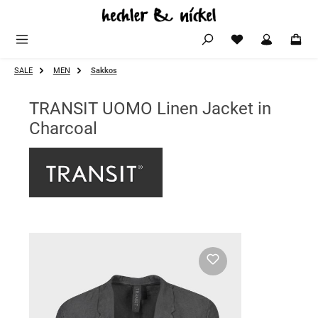
Zum Hauptinhalt springen
SALE
MEN
Sakkos
TRANSIT UOMO Linen Jacket in
Charcoal
Bildergalerie überspringen