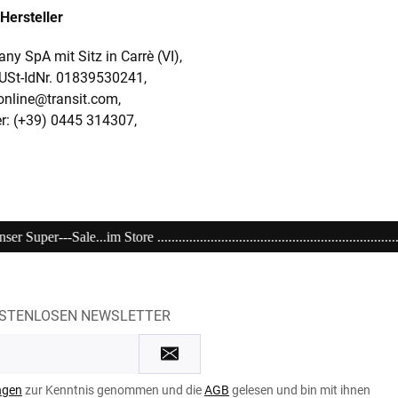
Hersteller
y SpA mit Sitz in Carrè (VI),
 USt-IdNr. 01839530241,
online@transit.com,
: (+39) 0445 314307,
..................................................................................................
OSTENLOSEN NEWSLETTER
ngen
zur Kenntnis genommen und die
AGB
gelesen und bin mit ihnen