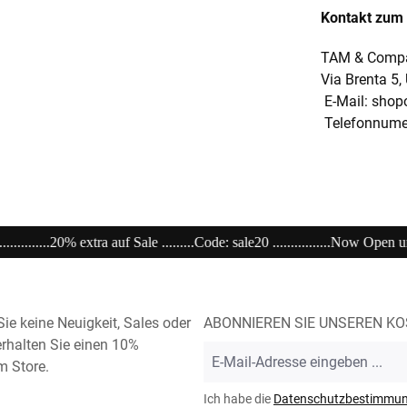
Kontakt zum 
TAM & Compan
Via Brenta 5,
E-Mail: shop
Telefonnumer
le20 ................Now Open unser Super---Sale...im Store .....................................
ie keine Neuigkeit, Sales oder
ABONNIEREN SIE UNSEREN K
rhalten Sie einen 10%
E-
m Store.
Mail-
Adresse
Ich habe die
Datenschutzbestimmu