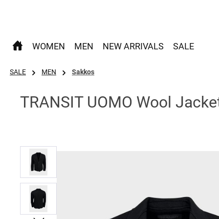
 Hauptinhalt springen
Zur Suche springen
Zur Hauptnavigation springen
WOMEN
MEN
NEW ARRIVALS
SALE
SALE
MEN
Sakkos
TRANSIT UOMO Wool Jacket 
Bildergalerie überspringen