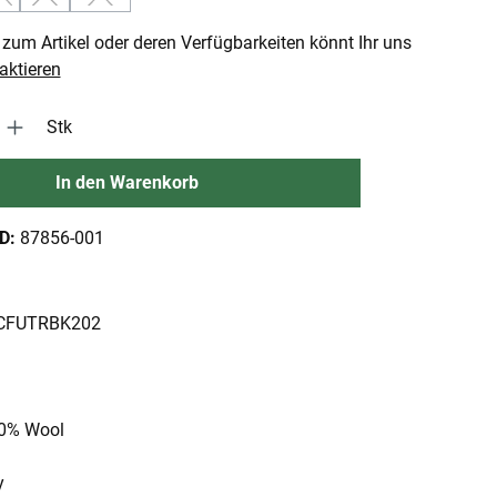
 Option ist zurzeit nicht verfügbar.)
(Diese Option ist zurzeit nicht verfügbar.)
(Diese Option ist zurzeit nicht verfügbar.)
(Diese Option ist zurzeit nicht verfügbar.)
zum Artikel oder deren Verfügbarkeiten könnt Ihr uns
aktieren
 Gib den gewünschten Wert ein oder benutze die Schaltflächen um die An
Stk
In den Warenkorb
ID:
87856-001
: CFUTRBK202
00% Wool
y