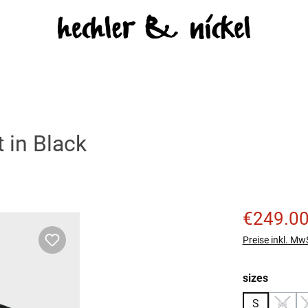
in Black
Verkaufspreis
€249.0
Preise inkl. Mw
auswäh
sizes
S
M