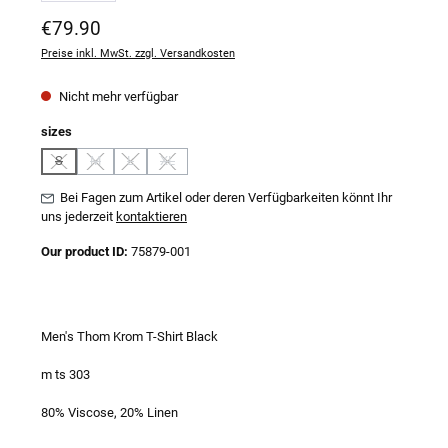
Regulärer Preis:
€79.90
Preise inkl. MwSt. zzgl. Versandkosten
Nicht mehr verfügbar
auswählen
sizes
S
M
L
XL
(Diese Option ist zurzeit nicht verfügbar.)
(Diese Option ist zurzeit nicht verfügbar.)
(Diese Option ist zurzeit nicht verfügbar.)
(Diese Option ist zurzeit nicht verfügbar.)
Bei Fagen zum Artikel oder deren Verfügbarkeiten könnt Ihr
uns jederzeit
kontaktieren
Our product ID:
75879-001
Men's Thom Krom T-Shirt Black
m ts 303
80% Viscose, 20% Linen