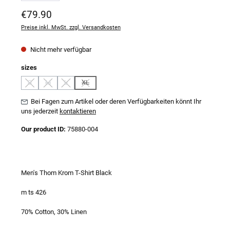
Regulärer Preis:
€79.90
Preise inkl. MwSt. zzgl. Versandkosten
Nicht mehr verfügbar
auswählen
sizes
S
M
L
XL
(Diese Option ist zurzeit nicht verfügbar.)
(Diese Option ist zurzeit nicht verfügbar.)
(Diese Option ist zurzeit nicht verfügbar.)
(Diese Option ist zurzeit nicht verfügbar.)
Bei Fagen zum Artikel oder deren Verfügbarkeiten könnt Ihr
uns jederzeit
kontaktieren
Our product ID:
75880-004
Men's Thom Krom T-Shirt Black
m ts 426
70% Cotton, 30% Linen