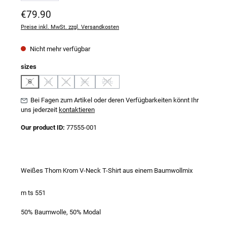
Regulärer Preis:
€79.90
Preise inkl. MwSt. zzgl. Versandkosten
Nicht mehr verfügbar
auswählen
sizes
S
M
L
XL
2XL
(Diese Option ist zurzeit nicht verfügbar.)
(Diese Option ist zurzeit nicht verfügbar.)
(Diese Option ist zurzeit nicht verfügbar.)
(Diese Option ist zurzeit nicht verfügbar.)
(Diese Option ist zurzeit nicht verfügbar.)
Bei Fagen zum Artikel oder deren Verfügbarkeiten könnt Ihr
uns jederzeit
kontaktieren
Our product ID:
77555-001
Weißes Thom Krom V-Neck T-Shirt aus einem Baumwollmix
m ts 551
50% Baumwolle, 50% Modal