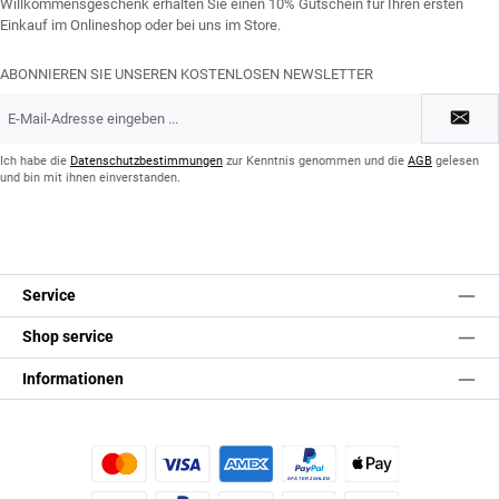
Willkommensgeschenk erhalten Sie einen 10% Gutschein für Ihren ersten
Einkauf im Onlineshop oder bei uns im Store.
ABONNIEREN SIE UNSEREN KOSTENLOSEN NEWSLETTER
E-
Mail-
Adresse
*
Ich habe die
Datenschutzbestimmungen
zur Kenntnis genommen und die
AGB
gelesen
und bin mit ihnen einverstanden.
Service
Shop service
Informationen
Kredit- oder Debitkarte
Später Bezahlen
Apple Pay