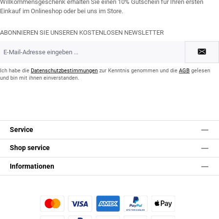
Willkommensgeschenk erhalten Sie einen 10% Gutschein für Ihren ersten
Einkauf im Onlineshop oder bei uns im Store.
ABONNIEREN SIE UNSEREN KOSTENLOSEN NEWSLETTER
E-
Mail-
Adresse
*
Ich habe die
Datenschutzbestimmungen
zur Kenntnis genommen und die
AGB
gelesen
und bin mit ihnen einverstanden.
Service
Shop service
Informationen
Kredit- oder Debitkarte
Später Bezahlen
Apple Pay