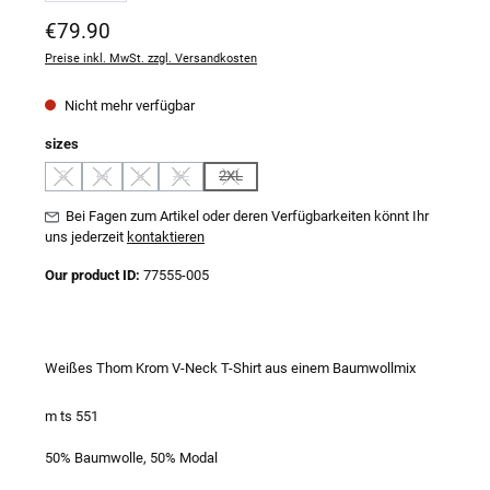
Regulärer Preis:
€79.90
Preise inkl. MwSt. zzgl. Versandkosten
Nicht mehr verfügbar
auswählen
sizes
S
M
L
XL
2XL
(Diese Option ist zurzeit nicht verfügbar.)
(Diese Option ist zurzeit nicht verfügbar.)
(Diese Option ist zurzeit nicht verfügbar.)
(Diese Option ist zurzeit nicht verfügbar.)
(Diese Option ist zurzeit nicht verfügbar.)
Bei Fagen zum Artikel oder deren Verfügbarkeiten könnt Ihr
uns jederzeit
kontaktieren
Our product ID:
77555-005
Weißes Thom Krom V-Neck T-Shirt aus einem Baumwollmix
m ts 551
50% Baumwolle, 50% Modal