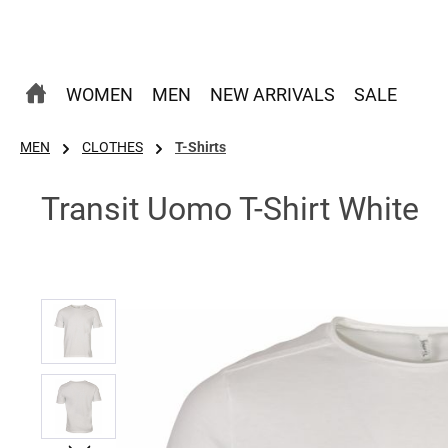
 Hauptinhalt springen
Zur Suche springen
Zur Hauptnavigation springen
WOMEN
MEN
NEW ARRIVALS
SALE
MEN
CLOTHES
T-Shirts
Transit Uomo T-Shirt White
Bildergalerie überspringen