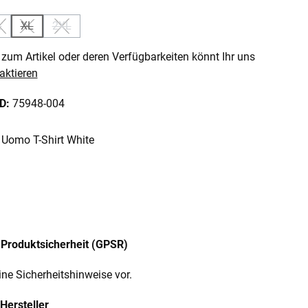
L
XL
2XL
 ist zurzeit nicht verfügbar.)
 Option ist zurzeit nicht verfügbar.)
(Diese Option ist zurzeit nicht verfügbar.)
(Diese Option ist zurzeit nicht verfügbar.)
(Diese Option ist zurzeit nicht verfügbar.)
zum Artikel oder deren Verfügbarkeiten könnt Ihr uns
aktieren
ID:
75948-004
 Uomo T-Shirt White
Produktsicherheit (GPSR)
ine Sicherheitshinweise vor.
Hersteller