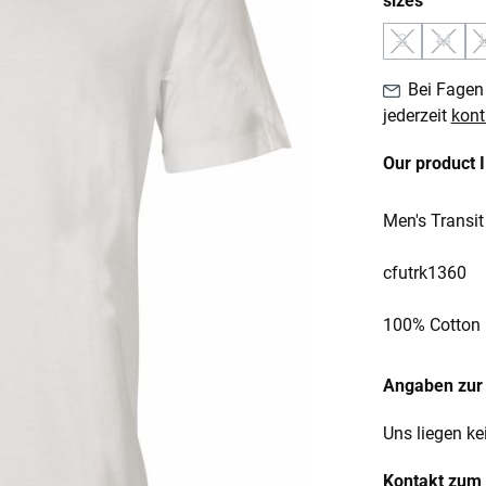
sizes
S
M
(Diese Option
(Diese
Bei Fagen 
jederzeit
kont
Our product 
Men's Transit
cfutrk1360
100% Cotton
Angaben zur 
Uns liegen ke
Kontakt zum 