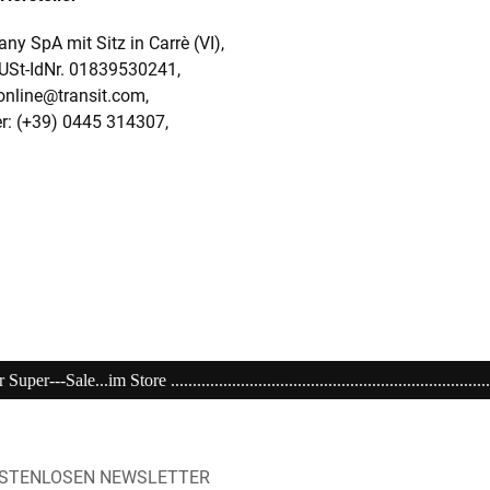
y SpA mit Sitz in Carrè (VI),
 USt-IdNr. 01839530241,
online@transit.com,
: (+39) 0445 314307,
.................................................................................................
OSTENLOSEN NEWSLETTER