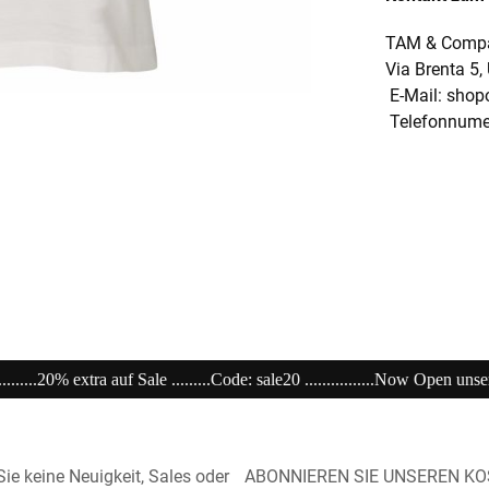
TAM & Compan
Via Brenta 5,
E-Mail: shop
Telefonnumer
ale20 ................Now Open unser Super---Sale...im Store ....................................
ie keine Neuigkeit, Sales oder
ABONNIEREN SIE UNSEREN K