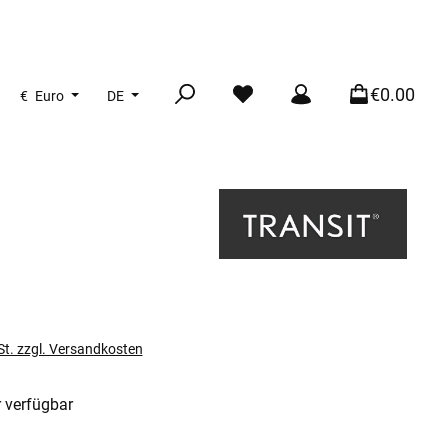
€0.00
€
Euro
DE
s:
St. zzgl. Versandkosten
 verfügbar
len