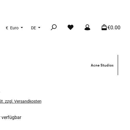
€0.00
€
Euro
DE
s:
0
St. zzgl. Versandkosten
 verfügbar
len