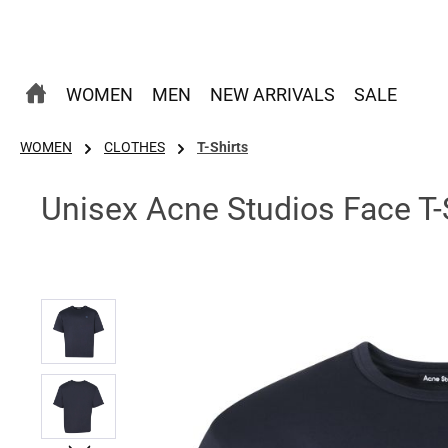
 Hauptinhalt springen
Zur Suche springen
Zur Hauptnavigation springen
WOMEN
MEN
NEW ARRIVALS
SALE
WOMEN
CLOTHES
T-Shirts
Unisex Acne Studios Face T-
Bildergalerie überspringen