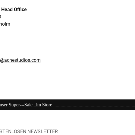
 Head Office
3
kholm
es@acnestudios.com
.................................................................................................
OSTENLOSEN NEWSLETTER