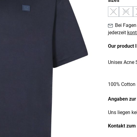
sizes
S
XS
(Diese Option
(Diese
Bei Fagen 
jederzeit
kont
Our product 
Unisex Acne S
100% Cotton
Angaben zur 
Uns liegen ke
Kontakt zum 