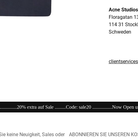
Acne Studios
Floragatan 1
114 31 Stoc
Schweden
clientservic
: sale20 ................Now Open unser Super---Sale...im Store .................................
ie keine Neuigkeit, Sales oder
ABONNIEREN SIE UNSEREN K