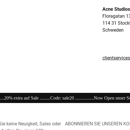
Acne Studios
Floragatan 1
114 31 Stoc
Schweden
clientservic
ale20 ................Now Open unser Super---Sale...im Store ....................................
ie keine Neuigkeit, Sales oder
ABONNIEREN SIE UNSEREN K