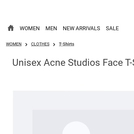
 Hauptinhalt springen
Zur Suche springen
Zur Hauptnavigation springen
WOMEN
MEN
NEW ARRIVALS
SALE
WOMEN
CLOTHES
T-Shirts
Unisex Acne Studios Face T-
Bildergalerie überspringen