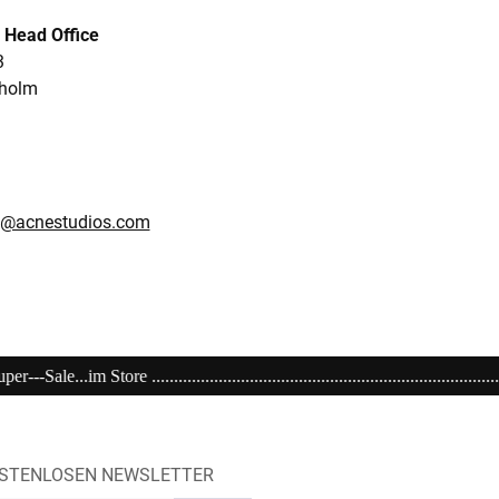
 Head Office
3
kholm
es@acnestudios.com
.................................................................................................
OSTENLOSEN NEWSLETTER