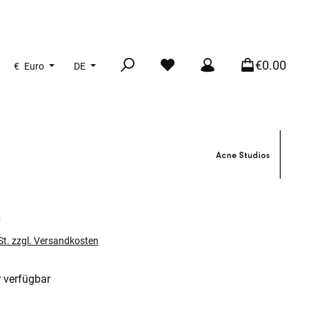
€0.00
€
Euro
DE
s:
0
St. zzgl. Versandkosten
 verfügbar
len