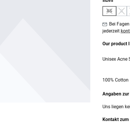
sizes
XS
S
(Diese Optio
(Dies
Bei Fagen 
jederzeit
kont
Our product 
Unisex Acne S
100% Cotton
Angaben zur 
Uns liegen ke
Kontakt zum 