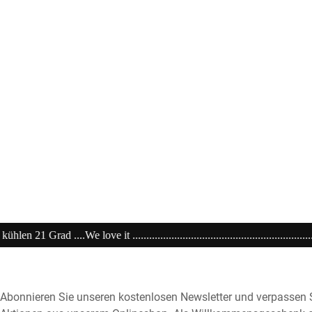
...............................................................20% extra auf Sale .........Code: s
Abonnieren Sie unseren kostenlosen Newsletter und verpassen S