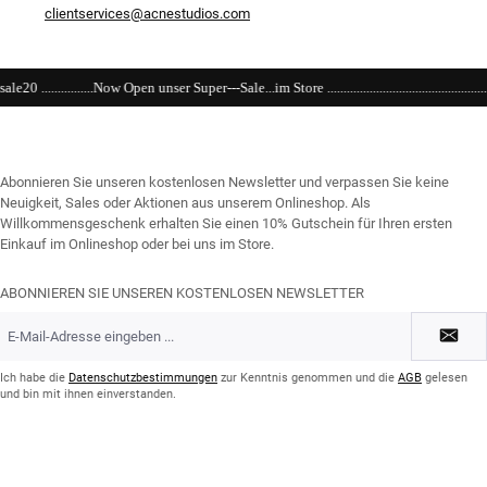
clientservices@acnestudios.com
n unser Super---Sale...im Store ............................................................................................
Abonnieren Sie unseren kostenlosen Newsletter und verpassen Sie keine
Neuigkeit, Sales oder Aktionen aus unserem Onlineshop. Als
Willkommensgeschenk erhalten Sie einen 10% Gutschein für Ihren ersten
Einkauf im Onlineshop oder bei uns im Store.
ABONNIEREN SIE UNSEREN KOSTENLOSEN NEWSLETTER
E-
Mail-
Adresse
*
Ich habe die
Datenschutzbestimmungen
zur Kenntnis genommen und die
AGB
gelesen
und bin mit ihnen einverstanden.