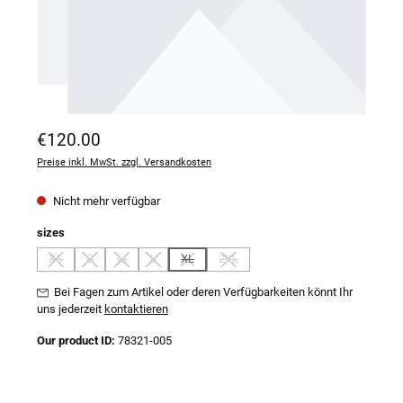
Regulärer Preis:
€120.00
Preise inkl. MwSt. zzgl. Versandkosten
Nicht mehr verfügbar
auswählen
sizes
XS
S
M
L
XL
2XL
(Diese Option ist zurzeit nicht verfügbar.)
(Diese Option ist zurzeit nicht verfügbar.)
(Diese Option ist zurzeit nicht verfügbar.)
(Diese Option ist zurzeit nicht verfügbar.)
(Diese Option ist zurzeit nicht verfügbar.)
(Diese Option ist zurzeit nicht verfügbar
Bei Fagen zum Artikel oder deren Verfügbarkeiten könnt Ihr
uns jederzeit
kontaktieren
Our product ID:
78321-005