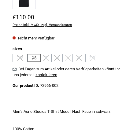
Regulärer Preis:
€110.00
Preise inkl. MwSt. zzgl. Versandkosten
Nicht mehr verfügbar
auswählen
sizes
2XS
XS
S
M
L
XL
2XL
(Diese Option ist zurzeit nicht verfügbar.)
(Diese Option ist zurzeit nicht verfügbar.)
(Diese Option ist zurzeit nicht verfügbar.)
(Diese Option ist zurzeit nicht verfügbar.)
(Diese Option ist zurzeit nicht verfügbar.)
(Diese Option ist zurzeit nicht verfügba
(Diese Option ist zurzeit nich
Bei Fagen zum Artikel oder deren Verfügbarkeiten könnt Ihr
uns jederzeit
kontaktieren
Our product ID:
72966-002
Men's Acne Studios T-Shirt Modell Nash Face in schwarz.
100% Cotton