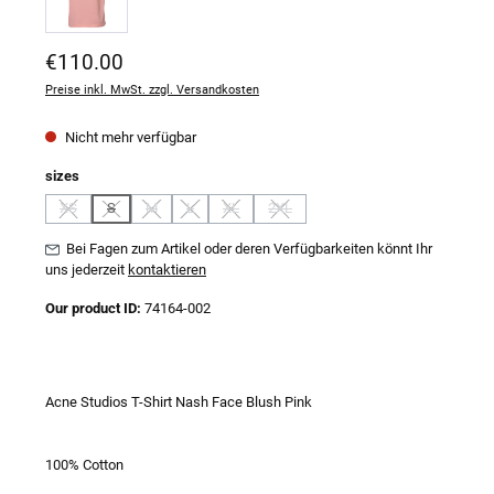
Regulärer Preis:
€110.00
Preise inkl. MwSt. zzgl. Versandkosten
Nicht mehr verfügbar
auswählen
sizes
XS
S
M
L
XL
2XL
(Diese Option ist zurzeit nicht verfügbar.)
(Diese Option ist zurzeit nicht verfügbar.)
(Diese Option ist zurzeit nicht verfügbar.)
(Diese Option ist zurzeit nicht verfügbar.)
(Diese Option ist zurzeit nicht verfügbar.)
(Diese Option ist zurzeit nicht verfügbar
Bei Fagen zum Artikel oder deren Verfügbarkeiten könnt Ihr
uns jederzeit
kontaktieren
Our product ID:
74164-002
Acne Studios T-Shirt Nash Face Blush Pink
100% Cotton