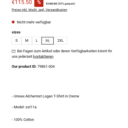
Verkaufspreis:
€115.50
%
Regulärer Preis:
€165.00
(30% gespart)
Preise inkl. MwSt. zzgl. Versandkosten
Nicht mehr verfügbar
auswählen
sizes
S
M
L
XL
2XL
(Diese Option ist zurzeit nicht verfügbar.)
Bei Fagen zum Artikel oder deren Verfügbarkeiten könnt Ihr
uns jederzeit
kontaktieren
Our product ID:
79861-004
- Unisex Alchemist Logan T-Shirt in Creme
- Model: sst11a
- 100% Cotton