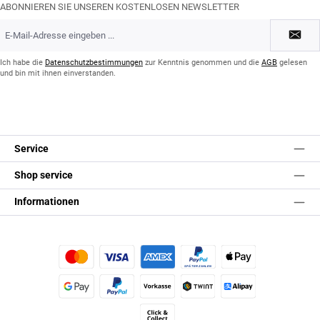
ABONNIEREN SIE UNSEREN KOSTENLOSEN NEWSLETTER
E-
Mail-
Adresse
*
Ich habe die
Datenschutzbestimmungen
zur Kenntnis genommen und die
AGB
gelesen
und bin mit ihnen einverstanden.
Service
Shop service
Informationen
Kredit- oder Debitkarte
Später Bezahlen
Apple Pay
Google Pay
PayPal
Vorkasse
TWINT
Alipay (Unzer payments)