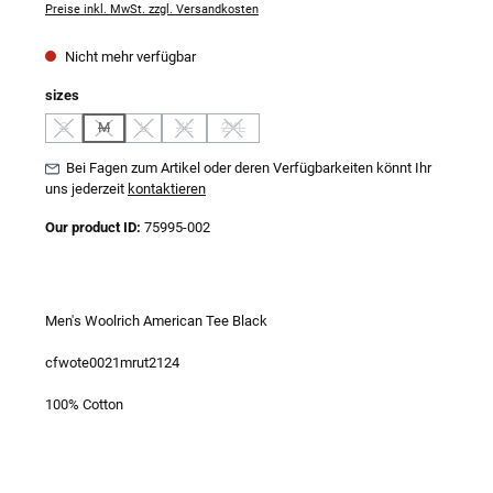
Preise inkl. MwSt. zzgl. Versandkosten
Nicht mehr verfügbar
auswählen
sizes
S
M
L
XL
2XL
(Diese Option ist zurzeit nicht verfügbar.)
(Diese Option ist zurzeit nicht verfügbar.)
(Diese Option ist zurzeit nicht verfügbar.)
(Diese Option ist zurzeit nicht verfügbar.)
(Diese Option ist zurzeit nicht verfügbar.)
Bei Fagen zum Artikel oder deren Verfügbarkeiten könnt Ihr
uns jederzeit
kontaktieren
Our product ID:
75995-002
Men's Woolrich American Tee Black
cfwote0021mrut2124
100% Cotton