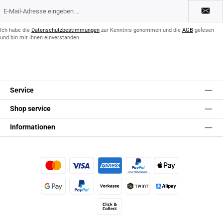
E-
Mail-
Adresse
*
Ich habe die
Datenschutzbestimmungen
zur Kenntnis genommen und die
AGB
gelesen
und bin mit ihnen einverstanden.
Service
Shop service
Informationen
Kredit- oder Debitkarte
Später Bezahlen
Apple Pay
Google Pay
PayPal
Vorkasse
TWINT
Alipay (Unzer payments)
Click & Collect