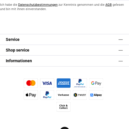
*
Ich habe die
Datenschutzbestimmungen
zur Kenntnis genommen und die
AGB
gelesen
und bin mit ihnen einverstanden.
Service
Shop service
Informationen
Kredit- oder Debitkarte
Später Bezahlen
Google Pay
Apple Pay
PayPal
Vorkasse
TWINT
Alipay (Unzer payments)
Click & Collect