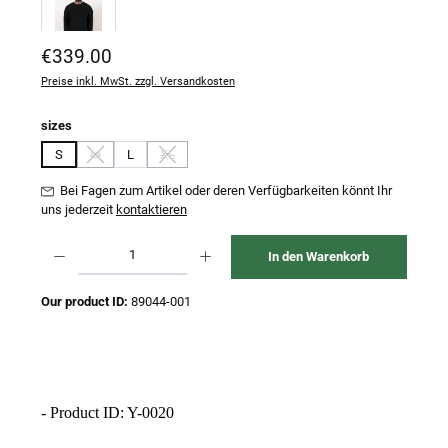
Regulärer Preis:
€339.00
Preise inkl. MwSt. zzgl. Versandkosten
auswählen
sizes
S
M
L
XL
(Diese Option ist zurzeit nicht verfügbar.)
(Diese Option ist zurzeit nicht verfügbar.)
Bei Fagen zum Artikel oder deren Verfügbarkeiten könnt Ihr
uns jederzeit
kontaktieren
Produkt Anzahl: Gib den gewünschten Wert ein oder benutze die Schaltflächen um 
In den Warenkorb
Our product ID:
89044-001
- Product ID: Y-0020