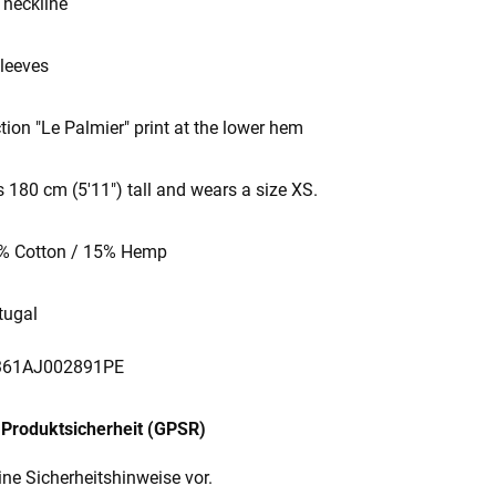
 neckline
sleeves
tion "Le Palmier" print at the lower hem
s 180 cm (5'11") tall and wears a size XS.
85% Cotton / 15% Hemp
tugal
0361AJ002891PE
Produktsicherheit (GPSR)
ine Sicherheitshinweise vor.