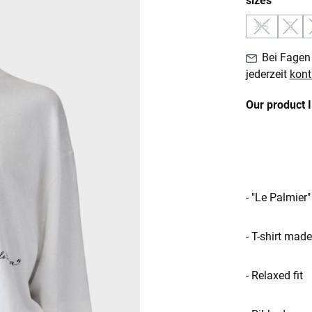
sizes
XS
S
(Diese Optio
(Dies
Bei Fagen 
jederzeit
kont
Our product 
- "Le Palmier"
- T-shirt mad
- Relaxed fit