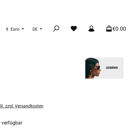
€0.00
€
Euro
DE
s:
0
St. zzgl. Versandkosten
 verfügbar
len