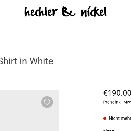
hirt in White
Regulärer Prei
€190.0
Preise inkl. Mw
Nicht mehr
auswäh