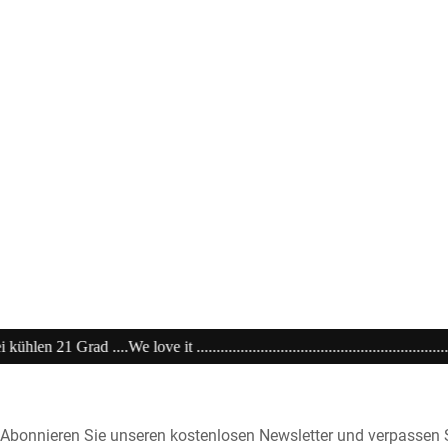
.................................................20% extra auf Sale .........Code: sale20 .......
Abonnieren Sie unseren kostenlosen Newsletter und verpassen S