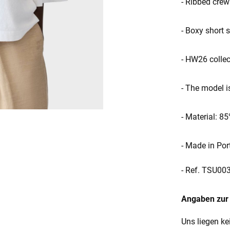
- Ribbed crew
- Boxy short 
- HW26 collec
- The model i
- Material: 
- Made in Por
- Ref. TSU0
Angaben zur 
Uns liegen ke