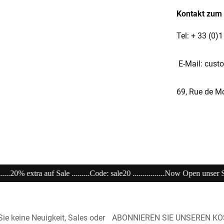
Kontakt zum 
Tel: + 33 (0)
E-Mail: cus
69, Rue de M
.........Now Open unser Super---Sale...im Store .................................................
ie keine Neuigkeit, Sales oder
ABONNIEREN SIE UNSEREN K