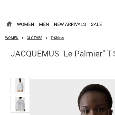
 Hauptinhalt springen
Zur Suche springen
Zur Hauptnavigation springen
WOMEN
MEN
NEW ARRIVALS
SALE
WOMEN
CLOTHES
T-Shirts
JACQUEMUS "Le Palmier" T-S
Bildergalerie überspringen