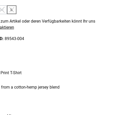
M
L
n ist zurzeit nicht verfügbar.)
e Option ist zurzeit nicht verfügbar.)
(Diese Option ist zurzeit nicht verfügbar.)
(Diese Option ist zurzeit nicht verfügbar.)
zum Artikel oder deren Verfügbarkeiten könnt Ihr uns
aktieren
ID:
89543-004
 Print T-Shirt
e from a cotton-hemp jersey blend