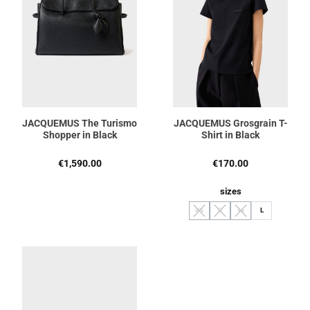
JACQUEMUS The Turismo
JACQUEMUS Grosgrain T-
Shopper in Black
Shirt in Black
Regulärer Preis:
Regulärer Preis:
€1,590.00
€170.00
auswählen
sizes
XS
S
M
L
(Diese Option ist zurzeit nicht verfügbar.
(Diese Option ist zurzeit nicht ve
(Diese Option ist zurzeit 