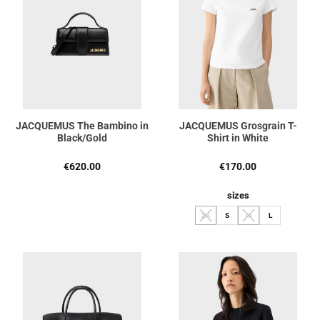
JACQUEMUS The Bambino in
JACQUEMUS Grosgrain T-
Black/Gold
Shirt in White
Regulärer Preis:
Regulärer Preis:
€620.00
€170.00
auswählen
sizes
XS
S
M
L
(Diese Option ist zurzeit nicht verfügbar.
(Diese Option ist zurzeit 