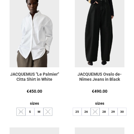
JACQUEMUS "Le Palmier"
JACQUEMUS Ovalo de-
Citta Shirt in White
Nîmes Jeans in Black
Regulärer Preis:
Regulärer Preis:
€450.00
€490.00
auswählen
auswählen
sizes
sizes
XS
S
M
L
25
26
27
28
29
30
(Diese Option ist zurzeit nicht verfügbar.)
(Diese Option ist zurzeit nicht verfügbar.)
(Diese Option ist zurzeit nicht ve