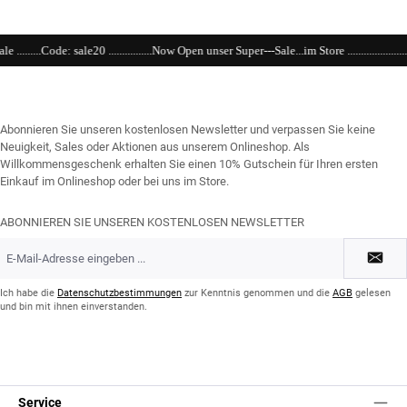
20 ................Now Open unser Super---Sale...im Store ...................................................................
Abonnieren Sie unseren kostenlosen Newsletter und verpassen Sie keine
Neuigkeit, Sales oder Aktionen aus unserem Onlineshop. Als
Willkommensgeschenk erhalten Sie einen 10% Gutschein für Ihren ersten
Einkauf im Onlineshop oder bei uns im Store.
ABONNIEREN SIE UNSEREN KOSTENLOSEN NEWSLETTER
E-
Mail-
Adresse
*
Ich habe die
Datenschutzbestimmungen
zur Kenntnis genommen und die
AGB
gelesen
und bin mit ihnen einverstanden.
Service