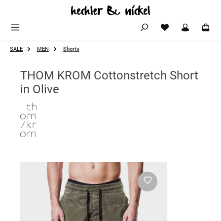
Zum Hauptinhalt springen
SALE
MEN
Shorts
THOM KROM Cottonstretch Short
in Olive
Bildergalerie überspringen