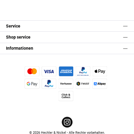
Service
Shop service
Informationen
Kredit- oder Debitkarte
Später Bezahlen
Apple Pay
Google Pay
PayPal
Vorkasse
TWINT
Alipay (Unzer payments)
Click & Collect
Instagram
© 2026 Hechler & Nickel - Alle Rechte vorbehalten.