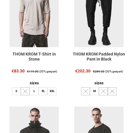
THOM KROM T-Shirt in
THOM KROM Padded Nylon
Stone
Pant in Black
Verkaufspreis:
Regulärer Preis:
Verkaufspreis:
Regulärer Preis:
€83.30
€202.30
€119.00
(30% gespart)
€289.00
(30% gespart)
auswählen
auswählen
sizes
sizes
S
M
L
XL
XXL
S
M
L
XL
(Diese Option ist zurzeit nicht verfügbar.)
(Diese Option ist zurzeit nicht verfügbar.
(Diese Option ist zurzeit 
(Diese Option ist 