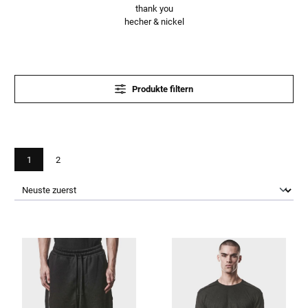
thank you
hecher & nickel
Produkte filtern
Seite
Seite
1
2