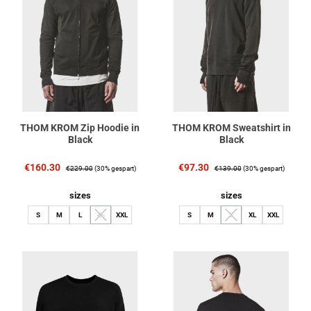
THOM KROM Zip Hoodie in
THOM KROM Sweatshirt in
Black
Black
Verkaufspreis:
Regulärer Preis:
Verkaufspreis:
Regulärer Preis:
€160.30
€97.30
€229.00
(30% gespart)
€139.00
(30% gespart)
auswählen
auswählen
sizes
sizes
S
M
L
XL
XXL
S
M
L
XL
XXL
(Diese Option ist zurzeit nicht verfügbar.)
(Diese Option ist zurzeit nich