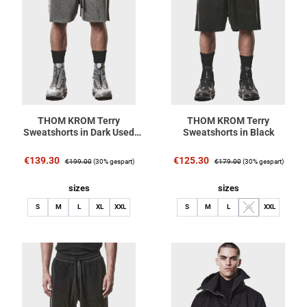
THOM KROM Terry
THOM KROM Terry
Sweatshorts in Dark Used
Sweatshorts in Black
Grey
Verkaufspreis:
Regulärer Preis:
Verkaufspreis:
Regulärer Preis:
€139.30
€125.30
€199.00
(30% gespart)
€179.00
(30% gespart)
auswählen
auswählen
sizes
sizes
S
M
L
XL
XXL
S
M
L
XL
XXL
(Diese Option ist zurz