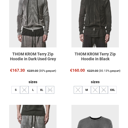
THOM KROM Terry Zip
THOM KROM Terry Zip
Hoodie in Dark Used Grey
Hoodie in Black
Verkaufspreis:
Regulärer Preis:
Verkaufspreis:
Regulärer Preis:
€167.30
€160.00
€239.00
(30% gespart)
€229.00
(30.13% gespart)
auswählen
auswählen
sizes
sizes
S
M
L
XL
XXL
S
M
L
XL
XXL
(Diese Option ist zurzeit nicht verfügbar.)
(Diese Option ist zurzeit nicht verfügbar.)
(Diese Option ist zurzeit nicht verfügbar.)
(Diese Option ist zurzeit nich
(Diese Option ist zurz