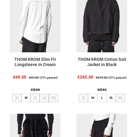
THOM KROM Slim Fit
THOM KROM Cotton Suit
Longsleeve in Cream
Jacket in Black
Verkaufspreis:
Regulärer Preis:
Verkaufspreis:
Regulärer Preis:
€69.30
€265.30
€99.00
(30% gespart)
€379.00
(30% gespart)
auswählen
auswählen
sizes
sizes
S
M
L
XL
XXL
S
M
L
XL
XXL
(Diese Option ist zurzeit nicht verfügbar.)
(Diese Option ist zurzeit nicht verfügbar.)
(Diese Option ist zurzeit nicht verfügbar.)
(Diese Option ist zurzeit nicht verfügbar.)
(Diese Option ist zurzeit nicht verfügbar.)
(Diese Option 