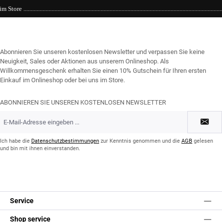
...............................................................Einkaufen bei kühlen 21 Grad ....We love it .................
Abonnieren Sie unseren kostenlosen Newsletter und verpassen Sie keine
Neuigkeit, Sales oder Aktionen aus unserem Onlineshop. Als
Willkommensgeschenk erhalten Sie einen 10% Gutschein für Ihren ersten
Einkauf im Onlineshop oder bei uns im Store.
ABONNIEREN SIE UNSEREN KOSTENLOSEN NEWSLETTER
E-
Mail-
Adresse
*
Ich habe die
Datenschutzbestimmungen
zur Kenntnis genommen und die
AGB
gelesen
und bin mit ihnen einverstanden.
Service
Shop service