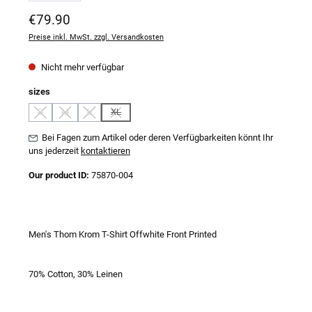
Regulärer Preis:
€79.90
Preise inkl. MwSt. zzgl. Versandkosten
Nicht mehr verfügbar
auswählen
sizes
S
M
L
XL
(Diese Option ist zurzeit nicht verfügbar.)
(Diese Option ist zurzeit nicht verfügbar.)
(Diese Option ist zurzeit nicht verfügbar.)
(Diese Option ist zurzeit nicht verfügbar.)
Bei Fagen zum Artikel oder deren Verfügbarkeiten könnt Ihr
uns jederzeit
kontaktieren
Our product ID:
75870-004
Men's Thom Krom T-Shirt Offwhite Front Printed
70% Cotton, 30% Leinen