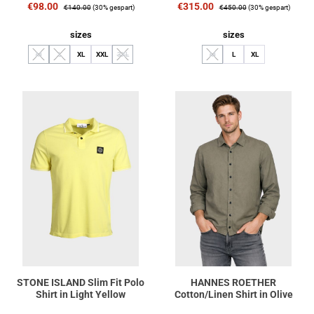
Verkaufspreis:
Regulärer Preis:
Verkaufspreis:
Regulärer Preis:
€98.00
€315.00
€140.00
(30% gespart)
€450.00
(30% gespart)
auswählen
auswählen
sizes
sizes
M
L
XL
XXL
3XL
M
L
XL
(Diese Option ist zurzeit nicht verfügbar.)
(Diese Option ist zurzeit nicht verfügbar.)
(Diese Option ist zurzeit nicht verfügbar.)
(Diese Option ist zurzeit nicht verfüg
STONE ISLAND Slim Fit Polo
HANNES ROETHER
Shirt in Light Yellow
Cotton/Linen Shirt in Olive