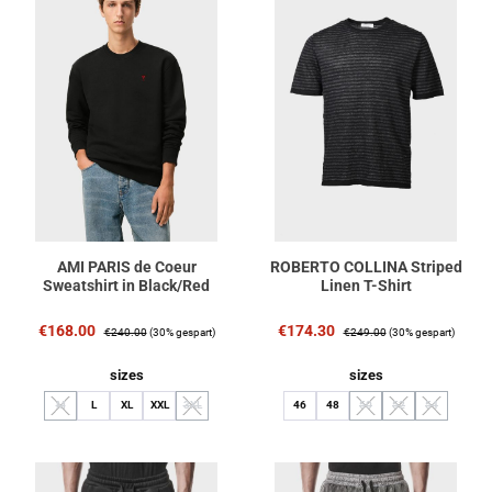
AMI PARIS de Coeur
ROBERTO COLLINA Striped
Sweatshirt in Black/Red
Linen T-Shirt
Verkaufspreis:
Regulärer Preis:
Verkaufspreis:
Regulärer Preis:
€168.00
€174.30
€240.00
(30% gespart)
€249.00
(30% gespart)
auswählen
auswählen
sizes
sizes
M
L
XL
XXL
3XL
46
48
50
52
54
(Diese Option ist zurzeit nicht verfügbar.)
(Diese Option ist zurzeit nicht verfügbar.)
(Diese Option ist zurzeit nich
(Diese Option ist zurz
(Diese Option 