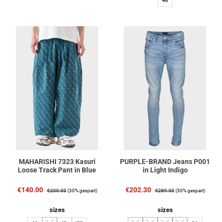
46
MAHARISHI 7323 Kasuri
PURPLE-BRAND Jeans P001
Loose Track Pant in Blue
in Light Indigo
Verkaufspreis:
Regulärer Preis:
Verkaufspreis:
Regulärer Preis:
€140.00
€202.30
€200.00
(30% gespart)
€289.00
(30% gespart)
auswählen
auswählen
sizes
sizes