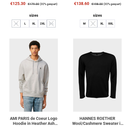
Verkaufspreis:
Regulärer Preis:
Verkaufspreis:
Regulärer Preis:
€125.30
€138.60
€179.00
(30% gespart)
€198.00
(30% gespart)
auswählen
auswählen
sizes
sizes
M
L
XL
2XL
3XL
M
L
XL
XXL
(Diese Option ist zurzeit nicht verfügbar.)
(Diese Option ist zurzeit nicht verfügbar.)
(Diese Option ist zurzeit nicht ve
AMI PARIS de Coeur Logo
HANNES ROETHER
Hoodie in Heather Ash
Wool/Cashmere Sweater in
Grey/Black
Black