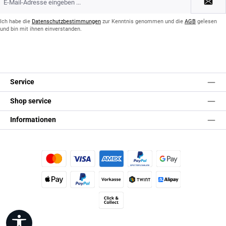
Mail-
Adresse
*
Ich habe die
Datenschutzbestimmungen
zur Kenntnis genommen und die
AGB
gelesen
und bin mit ihnen einverstanden.
Service
Shop service
Informationen
Kredit- oder Debitkarte
Später Bezahlen
Google Pay
Apple Pay
PayPal
Vorkasse
TWINT
Alipay (Unzer payments)
Click & Collect
Werkzeugleiste anzeigen