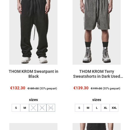
THOM KROM Sweatpant in
THOM KROM Terry
Black
Sweatshorts in Dark Used
Grey
Verkaufspreis:
Regulärer Preis:
Verkaufspreis:
Regulärer Preis:
€132.30
€139.30
€189.00
(30% gespart)
€199.00
(30% gespart)
auswählen
auswählen
sizes
sizes
S
M
L
XL
XXL
S
M
L
XL
XXL
(Diese Option ist zurzeit nicht verfügbar.)
(Diese Option ist zurzeit nicht verfügbar.)
(Diese Option ist zurzeit nicht verfügbar.)