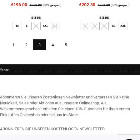
Verkaufspreis:
Regulärer Preis:
Verkaufspreis:
Regulärer Preis:
€196.00
€202.30
€280.00
(30% gespart)
€289.00
(30% gespart)
auswählen
auswählen
sizes
sizes
M
L
XL
XXL
3XL
S
M
L
XL
XXL
(Diese Option ist zurzeit nicht verfügbar.)
(Diese Option ist zurzeit nicht verfügbar.)
(Diese Option ist zurzeit nicht verfügbar.)
(Diese Option ist zurzeit nicht verfüg
(Diese Option ist zurzeit nich
Seite
Seite
Seite
Seite
Seite
1
2
3
4
5
...............................................................Einkaufen bei kühlen 21 Grad ....We love it .................
Abonnieren Sie unseren kostenlosen Newsletter und verpassen Sie keine
Neuigkeit, Sales oder Aktionen aus unserem Onlineshop. Als
Willkommensgeschenk erhalten Sie einen 10% Gutschein für Ihren ersten
Einkauf im Onlineshop oder bei uns im Store.
ABONNIEREN SIE UNSEREN KOSTENLOSEN NEWSLETTER
E-