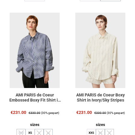
AMI PARIS de Coeur
AMI PARIS de Coeur Boxy
Embossed Boxy Fit Shirt in
Shirt in Ivory/Sky Stripes
Royal Blue/White/Black
Stripe
Verkaufspreis:
Regulärer Preis:
Verkaufspreis:
Regulärer Preis:
€231.00
€231.00
€330.00
(30% gespart)
€330.00
(30% gespart)
auswählen
auswählen
sizes
sizes
XXS
XS
S
M
XXS
XS
S