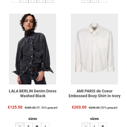
(Diese Option ist zurzeit nicht verfügbar.)
(Diese Option ist zurzeit nicht verfügbar.)
(Diese Option ist zurzeit nicht verfügbar.)
(Diese Option ist zurzeit nicht verfügbar.)
(Diese Option ist zurzeit nicht verfüg
(Diese Option ist zurzeit nich
LALA BERLIN Denim Dress
AMI PARIS de Coeur
Washed Black
Embossed Boxy Shirt in Ivory
Verkaufspreis:
Regulärer Preis:
Verkaufspreis:
Regulärer Preis:
€125.50
€203.00
€259.00
(51.54% gespart)
€290.00
(30% gespart)
auswählen
auswählen
sizes
sizes
XS
S
M
L
M
L
XL