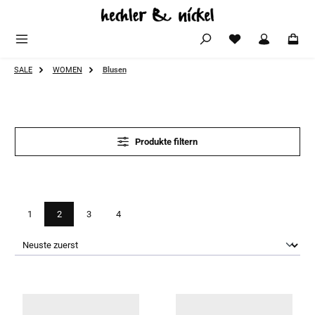
Zum Hauptinhalt springen
SALE
WOMEN
Blusen
Produkte filtern
Seite
Seite
Seite
Seite
1
2
3
4