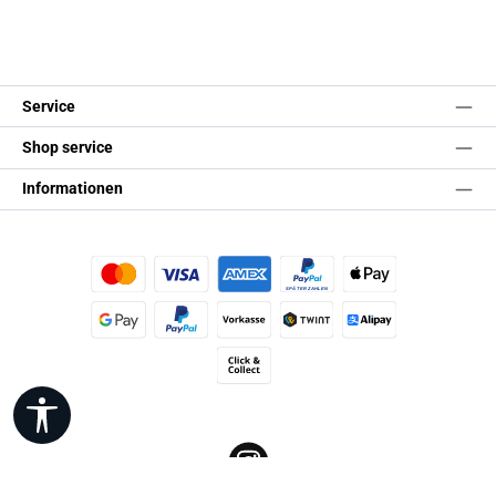
Service
Shop service
Informationen
Kredit- oder Debitkarte
Später Bezahlen
Apple Pay
Google Pay
PayPal
Vorkasse
TWINT
Alipay (Unzer payments)
Click & Collect
Werkzeugleiste anzeigen
Instagram