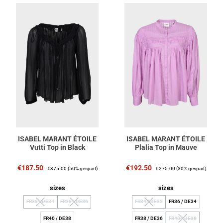
ISABEL MARANT ÉTOILE
ISABEL MARANT ÉTOILE
Vutti Top in Black
Plalia Top in Mauve
Verkaufspreis:
Regulärer Preis:
Verkaufspreis:
Regulärer Preis:
€187.50
€192.50
€375.00
(50% gespart)
€275.00
(30% gespart)
auswählen
auswählen
sizes
sizes
FR36 / DE34
FR38 / DE36
FR34 / DE32
FR36 / DE34
(Diese Option ist zurzeit nicht verfügbar.)
(Diese Option ist zurzeit nicht verfügbar.)
(Diese Option ist zurzeit nicht verfügb
FR40 / DE38
FR38 / DE36
FR40 / DE38
(Diese Option ist zur