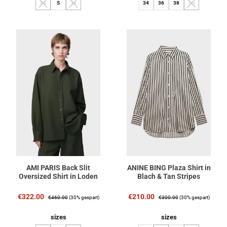
XS
S
M
34
36
38
40
(Diese Option ist zurzeit nicht verfügbar.)
(Diese Option ist zurzeit nicht verfügbar.)
(Diese Option ist 
AMI PARIS Back Slit
ANINE BING Plaza Shirt in
Oversized Shirt in Loden
Blach & Tan Stripes
Verkaufspreis:
Regulärer Preis:
Verkaufspreis:
Regulärer Preis:
€322.00
€210.00
€460.00
(30% gespart)
€300.00
(30% gespart)
auswählen
auswählen
sizes
sizes