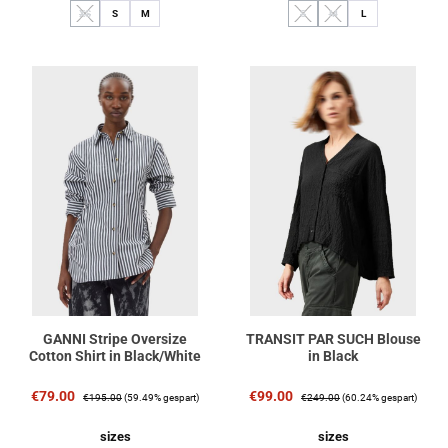
XS
S
M
S
M
L
(Diese Option ist zurzeit nicht verfügbar.)
(Diese Option ist zurzeit nicht verfüg
(Diese Option ist zurzeit nich
GANNI Stripe Oversize
TRANSIT PAR SUCH Blouse
Cotton Shirt in Black/White
in Black
Verkaufspreis:
Regulärer Preis:
Verkaufspreis:
Regulärer Preis:
€79.00
€99.00
€195.00
(59.49% gespart)
€249.00
(60.24% gespart)
auswählen
auswählen
sizes
sizes