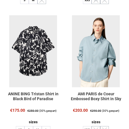
S
M
L
XXS
XS
S
(Diese Option ist zurzeit nicht verfügbar.)
(Diese Option ist zurzeit nich
(Diese Option ist zurz
ANINE BING Tristan Shirt in
AMI PARIS de Coeur
Black Bird of Paradise
Embossed Boxy Shirt in Sky
Verkaufspreis:
Regulärer Preis:
Verkaufspreis:
Regulärer Preis:
€175.00
€203.00
€250.00
(30% gespart)
€290.00
(30% gespart)
auswählen
auswählen
sizes
sizes