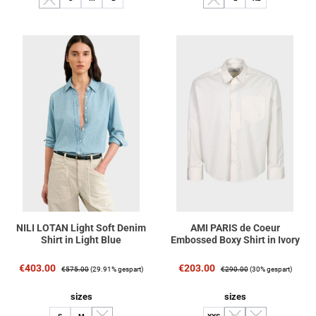
(Diese Option ist zurzeit nicht verfügbar.)
(Diese Option ist zurzeit nicht verfüg
NILI LOTAN Light Soft Denim
AMI PARIS de Coeur
Shirt in Light Blue
Embossed Boxy Shirt in Ivory
Verkaufspreis:
Regulärer Preis:
Verkaufspreis:
Regulärer Preis:
€403.00
€203.00
€575.00
(29.91% gespart)
€290.00
(30% gespart)
auswählen
auswählen
sizes
sizes