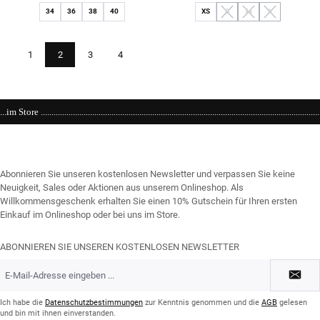
34
36
38
40
XS
S
M
L
(Diese Option ist zurzeit nicht ve
(Diese Option ist zurzeit 
(Diese Option ist 
Seite
Seite
Seite
Seite
1
2
3
4
..................................................................Einkaufen bei kühlen 21 Grad ....We love it ..............
Abonnieren Sie unseren kostenlosen Newsletter und verpassen Sie keine
Neuigkeit, Sales oder Aktionen aus unserem Onlineshop. Als
Willkommensgeschenk erhalten Sie einen 10% Gutschein für Ihren ersten
Einkauf im Onlineshop oder bei uns im Store.
ABONNIEREN SIE UNSEREN KOSTENLOSEN NEWSLETTER
E-
Mail-
Adresse
*
Ich habe die
Datenschutzbestimmungen
zur Kenntnis genommen und die
AGB
gelesen
und bin mit ihnen einverstanden.