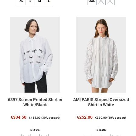
XS
S
M
L
XXS
XS
S
(Diese Option ist zurzeit nich
(Diese Option ist zurz
6397 Screen Printed Shirt in
AMI PARIS Striped Oversized
White/Black
Shirt in White
Verkaufspreis:
Regulärer Preis:
Verkaufspreis:
Regulärer Preis:
€304.50
€252.00
€435.00
(30% gespart)
€360.00
(30% gespart)
auswählen
auswählen
sizes
sizes